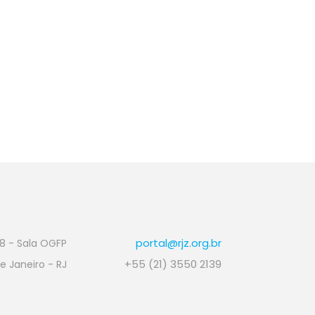
portal@rjz.org.br
08 - Sala OGFP
+55 (21) 3550 2139
de Janeiro - RJ