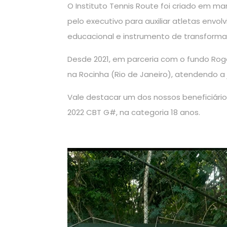
O Instituto Tennis Route foi criado em mar
pelo executivo para auxiliar atletas envo
educacional e instrumento de transforma
Desde 2021, em parceria com o fundo Rogé
na Rocinha (Rio de Janeiro), atendendo a
Vale destacar um dos nossos beneficiários 
2022 CBT G#, na categoria 18 anos.