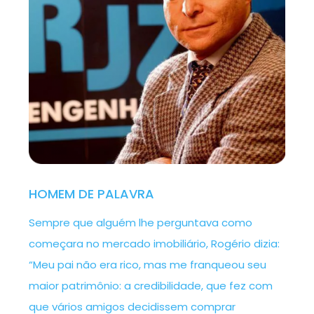
HOMEM DE PALAVRA
Sempre que alguém lhe perguntava como
começara no mercado imobiliário, Rogério dizia:
“Meu pai não era rico, mas me franqueou seu
maior patrimônio: a credibilidade, que fez com
que vários amigos decidissem comprar